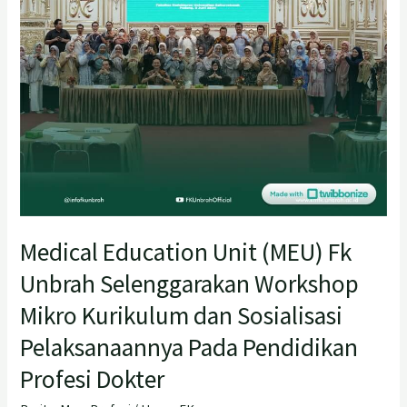
Selenggarakan
Workshop
Mikro
Kurikulum
dan
Sosialisasi
Pelaksanaannya
Pada
Pendidikan
Profesi
Medical Education Unit (MEU) Fk
Dokter
Unbrah Selenggarakan Workshop
Mikro Kurikulum dan Sosialisasi
Pelaksanaannya Pada Pendidikan
Profesi Dokter