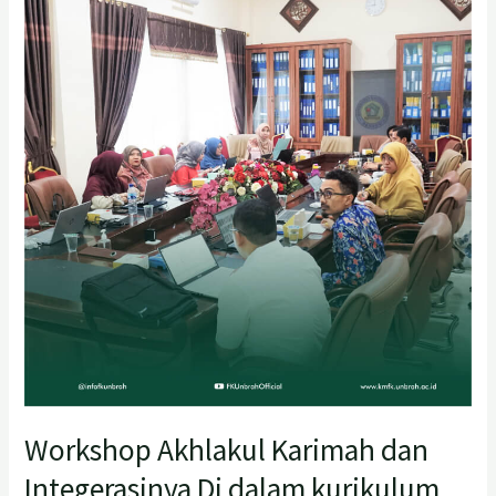
Akhlakul
Karimah
dan
Integerasinya
Di
dalam
kurikulum
Fakultas
Kedokteran
Univerisitas
Baiturrahmah
Workshop Akhlakul Karimah dan
Integerasinya Di dalam kurikulum