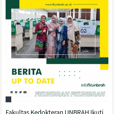
Fakultas
Kedokteran
UNBRAH
Ikuti
Progress
Test
Nasional
Yang
Diikuti
Oleh
Seluruh
Fakultas
Kedokteran
SeIndonesia
Fakultas Kedokteran UNBRAH Ikuti