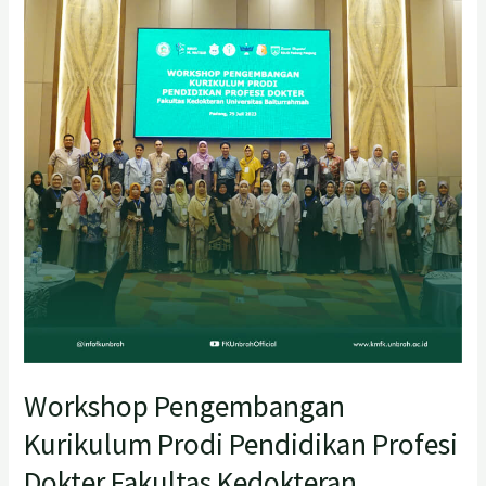
Prodi
Pendidikan
Profesi
Dokter
Fakultas
Kedokteran
Universitas
Baiturrahmah
Workshop Pengembangan
Kurikulum Prodi Pendidikan Profesi
Dokter Fakultas Kedokteran