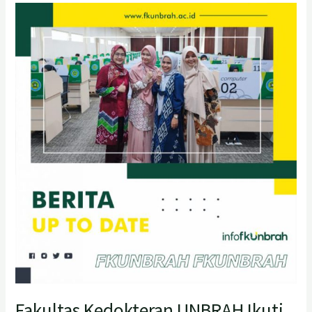
Fakultas
Kedokteran
UNBRAH
Ikuti
Progress
Test
Nasional
Yang
Diikuti
Oleh
Seluruh
Fakultas
Kedokteran
SeIndonesia
Fakultas Kedokteran UNBRAH Ikuti