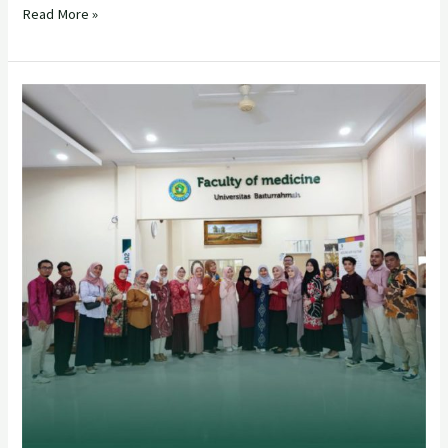
Read More »
Pelaksanaan
Progress
Test
Fakultas
Kedokteran
Universitas
Baiturrahmah
Sabtu
29,
Oktober
2022