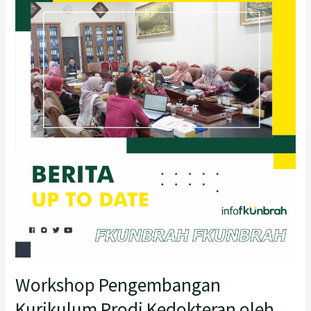
Pengembangan
Kurikulum
Prodi
Kedokteran
oleh
Tim
Kurikulum
Fakultas
Kedokteran
Universitas
Baiturrahmah
Workshop Pengembangan
Kurikulum Prodi Kedokteran oleh