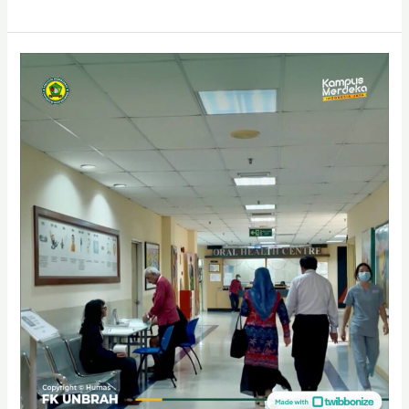
Fakultas
Kedokteran
Universitas
Baiturrahmah
Perkuat
Jejaring
Internasional
melalui
Studi
Tiru
ke
SEGi
University:
Fokus