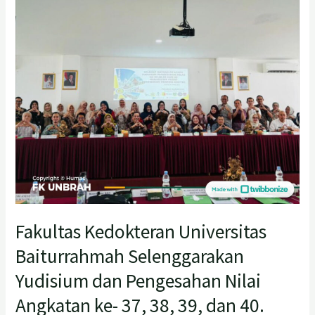
Selenggarakan
Yudisium
dan
Pengesahan
Nilai
Angkatan
ke-
37,
38,
39,
dan
40.
Fakultas Kedokteran Universitas
Baiturrahmah Selenggarakan
Yudisium dan Pengesahan Nilai
Angkatan ke- 37, 38, 39, dan 40.