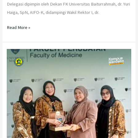
Delegasi dipimpin oleh Dekan FK Universitas Baiturrahmah, dr. Yuri
Haiga, SpN, AIFO-K, didampingi Wakil Rektor I, dr.
Read More »
Fakultas
Kedokteran
Universitas
Baiturrahmah
Perkuat
Daya
Saing
Global
dengan
melakukan
Benchmarking