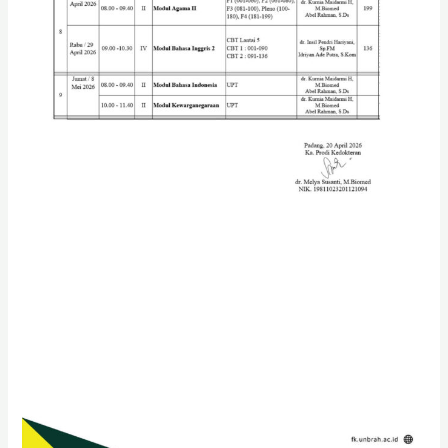
II,
IV,
VI
Progam
Studi
Kedokteran
Fakultas
Kedokteran
Universitas
Baiturrahmah