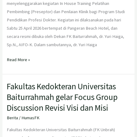
menyelenggarakan kegiatan In House Training Pelatihan
Pembimbing (Preseptor) dan Penilaian Klinik bagi Program Studi
Pendidikan Profesi Dokter. Kegiatan ini dilaksanakan pada hari
Sabtu 25 April 2026 bertempat di Pangeran Beach Hotel, dan
secara resmi dibuka oleh Dekan FK Baiturrahmah, dr. Yuri Haiga,
Sp.N., AIFO-K. Dalam sambutannya, dr. Yuri Haiga
Read More »
Fakultas Kedokteran Universitas
Fakultas
Kedokteran
Baiturrahmah gelar Focus Group
Universitas
Discussion Revisi Visi dan Misi
Baiturrahmah
gelar
Berita
/
HumasFK
Focus
Fakultas Kedokteran Universitas Baiturrahmah (FK Unbrah)
Group