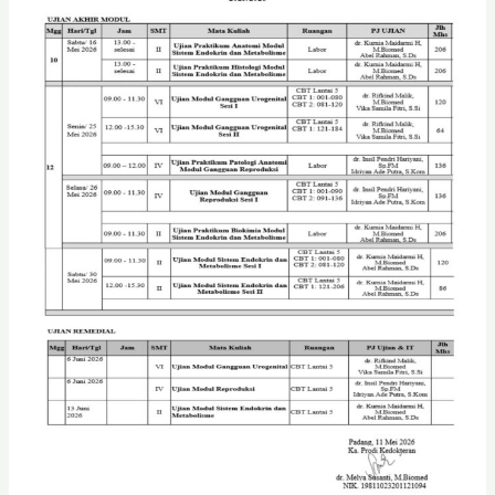
2
Semester,
II,
IV
dan
VI
Progam
Studi
Kedokteran,
Fakultas
Kedokteran
Universitas
Baiturrahmah