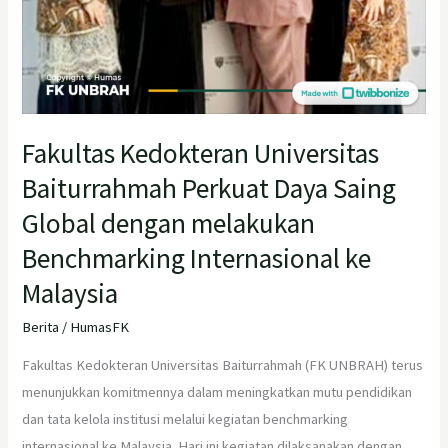
Internasional
ke
Malaysia
Fakultas Kedokteran Universitas
Baiturrahmah Perkuat Daya Saing
Global dengan melakukan
Benchmarking Internasional ke
Malaysia
Berita
/
HumasFK
Fakultas Kedokteran Universitas Baiturrahmah (FK UNBRAH) terus
menunjukkan komitmennya dalam meningkatkan mutu pendidikan
dan tata kelola institusi melalui kegiatan benchmarking
internasional ke Malaysia. Hari ini kegiatan dilaksanakan dengan