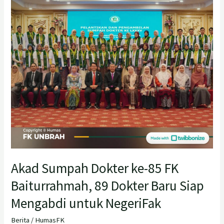
85
FK
Baiturrahmah,
89
Dokter
Baru
Siap
Mengabdi
untuk
NegeriFak
Akad Sumpah Dokter ke-85 FK
Baiturrahmah, 89 Dokter Baru Siap
Mengabdi untuk NegeriFak
Berita
/
HumasFK