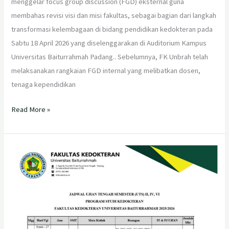
menggelar focus group discussion (FGD) eksternal guna
Discussion
membahas revisi visi dan misi fakultas, sebagai bagian dari langkah
Revisi
transformasi kelembagaan di bidang pendidikan kedokteran pada
Visi
Sabtu 18 April 2026 yang diselenggarakan di Auditorium Kampus
dan
Universitas Baiturrahmah Padang.. Sebelumnya, FK Unbrah telah
Misi
melaksanakan rangkaian FGD internal yang melibatkan dosen,
tenaga kependidikan
Read More »
Jadwal
Ujian
Tengah
Semester
(
UTS)