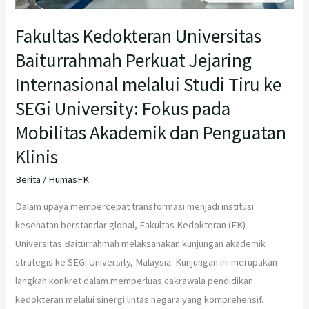
pada
Mobilitas
Fakultas Kedokteran Universitas
Akademik
Baiturrahmah Perkuat Jejaring
dan
Penguatan
Internasional melalui Studi Tiru ke
Klinis
SEGi University: Fokus pada
Mobilitas Akademik dan Penguatan
Klinis
Berita
/
HumasFK
Dalam upaya mempercepat transformasi menjadi institusi
kesehatan berstandar global, Fakultas Kedokteran (FK)
Universitas Baiturrahmah melaksanakan kunjungan akademik
strategis ke SEGi University, Malaysia. Kunjungan ini merupakan
langkah konkret dalam memperluas cakrawala pendidikan
kedokteran melalui sinergi lintas negara yang komprehensif. ​