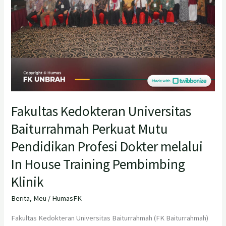
Dokter
melalui
In
House
Training
Pembimbing
Klinik
Fakultas Kedokteran Universitas
Baiturrahmah Perkuat Mutu
Pendidikan Profesi Dokter melalui
In House Training Pembimbing
Klinik
Berita
,
Meu
/
HumasFK
Fakultas Kedokteran Universitas Baiturrahmah (FK Baiturrahmah)