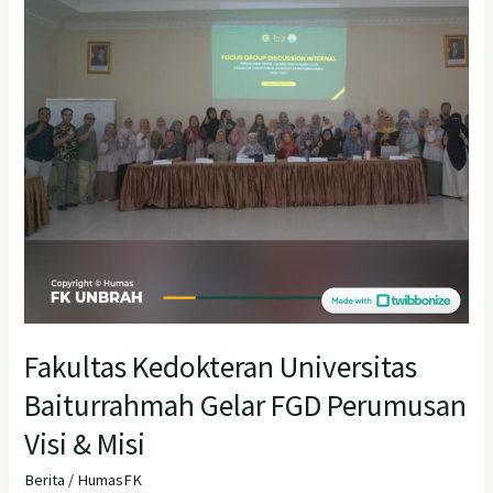
Gelar
FGD
Perumusan
Visi
&
Misi
Fakultas Kedokteran Universitas
Baiturrahmah Gelar FGD Perumusan
Visi & Misi
Berita
/
HumasFK