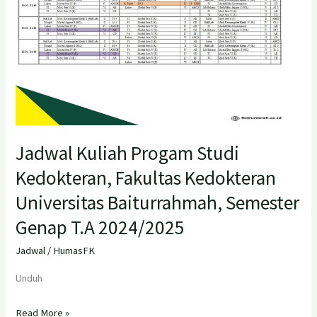
Fakultas
Kedokteran
Universitas
Baiturrahmah,
Semester
Genap
T.A
2024/2025
Jadwal Kuliah Progam Studi
Kedokteran, Fakultas Kedokteran
Universitas Baiturrahmah, Semester
Genap T.A 2024/2025
Jadwal
/
HumasFK
Unduh
Read More »