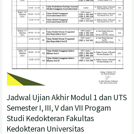
III,
V
dan
VII
Progam
Studi
Kedokteran
Fakultas
Kedokteran
Universitas
Baiturrahmah
Jadwal Ujian Akhir Modul 1 dan UTS
Semester I, III, V dan VII Progam
Studi Kedokteran Fakultas
Kedokteran Universitas