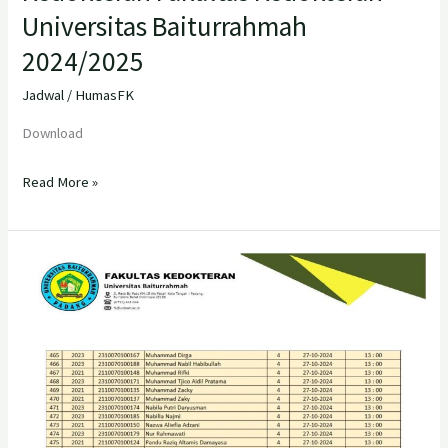
Universitas Baiturrahmah
2024/2025
Jadwal
/
HumasFK
Download
Read More »
Jadwal
Ujian
Progress
Test
AIPKI
Periode
Oktober