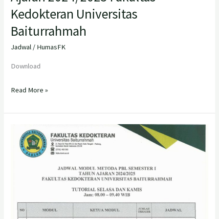
Kedokteran Universitas
Baiturrahmah
Jadwal
/
HumasFK
Download
Read More »
Jadwal
Modul
Metoda
PBL
Semester
1
Tahun