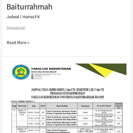
Baiturrahmah
Jadwal
/
HumasFK
Download
Read More »
Jadwal
Ujian
Akhir
Modul
1
dan
UTS
Semester
I,