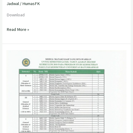
Jadwal
/
HumasFK
Download
Read More »
Modul
Mata
Kuliah
Yang
di
Tawarkan
Untuk
Semester
Ganjil
Th