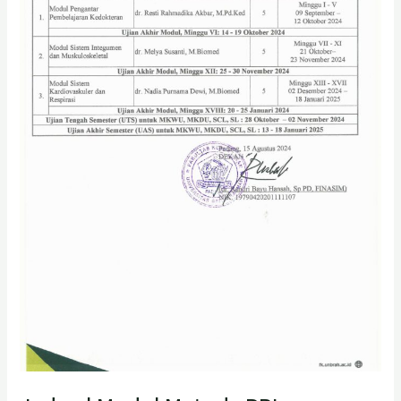
Ajaran
2024/2025
Fakultas
Kedokteran
Universitas
Baiturrahmah