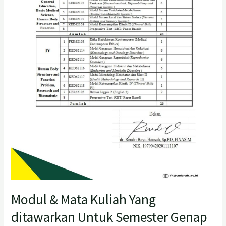
Untuk
Semester
Genap
T.A
2024/2025
Kurikulum
2023
Progam
Studi
Kedokteran
Fakultas
Kedokteran
Universitas
Baiturrahmah
Modul & Mata Kuliah Yang
ditawarkan Untuk Semester Genap