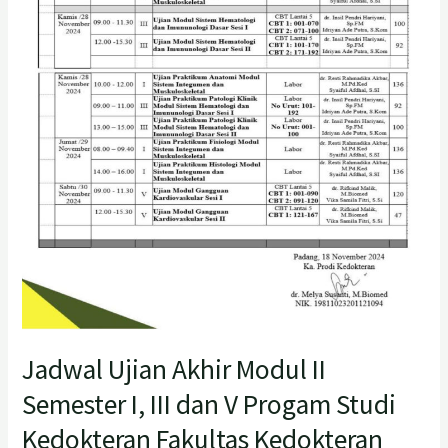
V
Progam
Studi
Kedokteran
Fakultas
Kedokteran
Universitas
Baiturrahmah
2024/2025
Jadwal Ujian Akhir Modul II
Semester I, III dan V Progam Studi
Kedokteran Fakultas Kedokteran