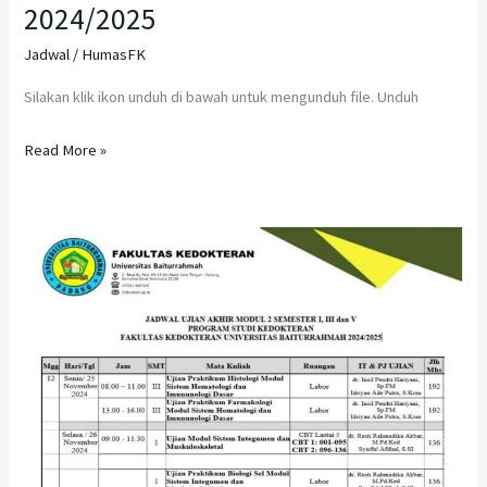
2024/2025
Jadwal
/
HumasFK
Silakan klik ikon unduh di bawah untuk mengunduh file. Unduh
Read More »
Jadwal
Ujian
Akhir
Modul
II
Semester
I,
III
dan