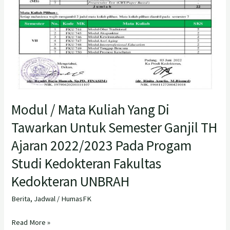
2022/2023
Pada
Progam
Studi
Kedokteran
Fakultas
Kedokteran
UNBRAH
Modul / Mata Kuliah Yang Di
Tawarkan Untuk Semester Ganjil TH
Ajaran 2022/2023 Pada Progam
Studi Kedokteran Fakultas
Kedokteran UNBRAH
Berita
,
Jadwal
/
HumasFK
Read More »