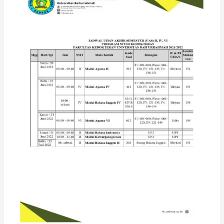
akhir
Semester
Uas
II,IV,VI
Progam
studi
kedokteran
Fakultas
kedokteran
Baiturrahmah