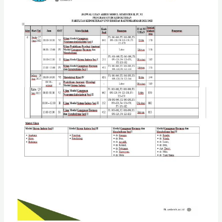
Akhir
Modul
Semester
II,
IV,
VI
Progam
Studi
Kedokteran
Fakultas
Kedokteran
Universitas
Baiturrahmah
2021/2022