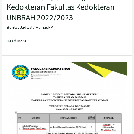
Kedokteran Fakultas Kedokteran
UNBRAH 2022/2023
Berita
,
Jadwal
/
HumasFK
Read More »
Jadwal
Modul
Metoda
PBL
TH
Ajaran
2022/2023
Fakultas
Kedokteran