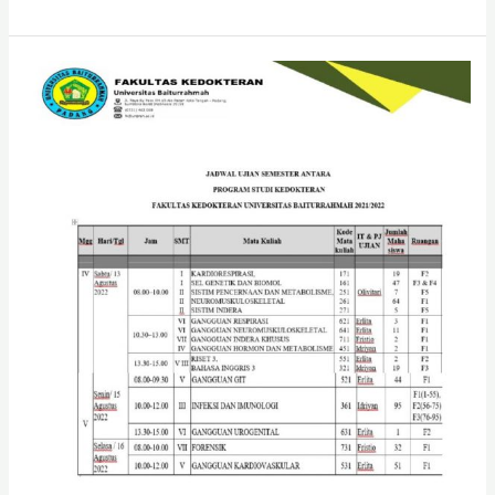
Jadwal
Ujian
Semester
Antara
Progam
Studi
Kedokteran
Fakultas
Kedokteran
Universitas
Baiturrahmah
2021/2022