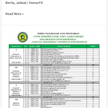
Berita
,
Jadwal
/
HumasFK
Read More »
Modul
/
Mata
Kuliah
Yang
Di
Tawarkan
Untuk
Semester
Ganjil
TH
Ajaran