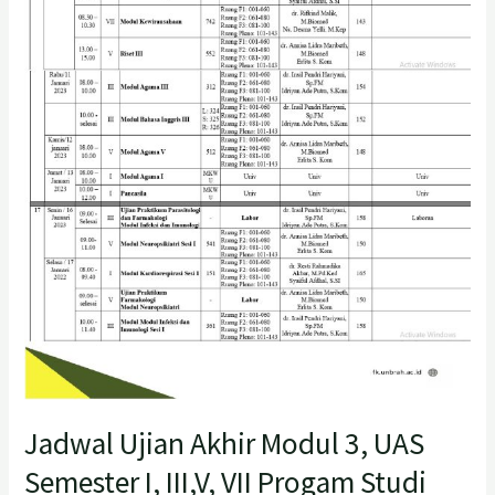
Semester
I,
III,V,
VII
Progam
Studi
Kedokteran
Fakultas
Kedokteran
UNBRAH
2022/2023
Jadwal Ujian Akhir Modul 3, UAS
Semester I, III,V, VII Progam Studi