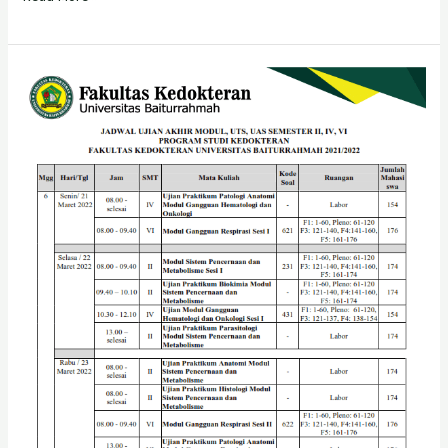
Jadwal
Ujian
Akhir
Modul
1