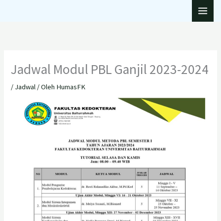
Lewati
ke
konten
Jadwal Modul PBL Ganjil 2023-2024
/
Jadwal
/ Oleh
HumasFK