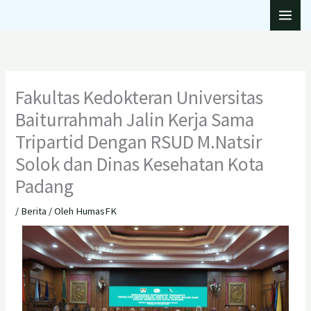
Lewati
ke
konten
Fakultas Kedokteran Universitas
Baiturrahmah Jalin Kerja Sama
Tripartid Dengan RSUD M.Natsir
Solok dan Dinas Kesehatan Kota
Padang
/
Berita
/ Oleh
HumasFK