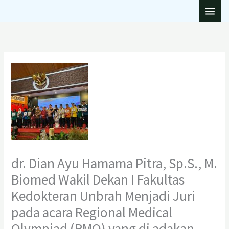
Lewati
ke
konten
dr. Dian Ayu Hamama Pitra, Sp.S., M.
Biomed Wakil Dekan I Fakultas
Kedokteran Unbrah Menjadi Juri
pada acara Regional Medical
Olympiad (RMO) yang di adakan