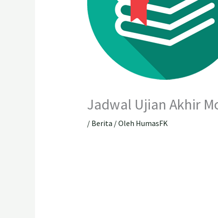
Jadwal Ujian Akhir M
/
Berita
/ Oleh
HumasFK