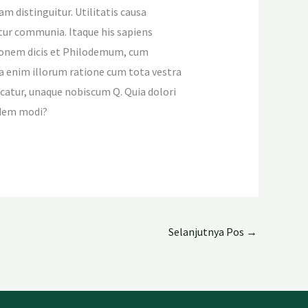
m distinguitur. Utilitatis causa
tur communia. Itaque his sapiens
Sironem dicis et Philodemum, cum
a enim illorum ratione cum tota vestra
catur, unaque nobiscum Q. Quia dolori
usdem modi?
Selanjutnya Pos
→