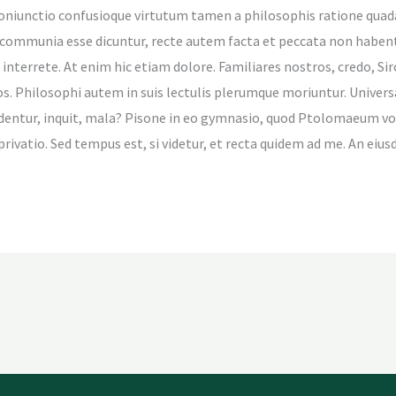
 coniunctio confusioque virtutum tamen a philosophis ratione quada
 communia esse dicuntur, recte autem facta et peccata non haben
 interrete. At enim hic etiam dolore. Familiares nostros, credo, 
. Philosophi autem in suis lectulis plerumque moriuntur. Univers
identur, inquit, mala? Pisone in eo gymnasio, quod Ptolomaeum vo
privatio. Sed tempus est, si videtur, et recta quidem ad me. An ei