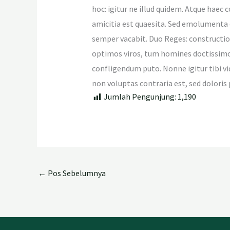
hoc: igitur ne illud quidem. Atque haec
amicitia est quaesita. Sed emolumenta
semper vacabit. Duo Reges: constructio
optimos viros, tum homines doctissimos
confligendum puto. Nonne igitur tibi v
non voluptas contraria est, sed doloris 
Jumlah Pengunjung:
1,190
←
Pos Sebelumnya